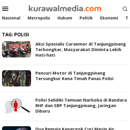
Loncat
Menu
ke
Mobile
konten
Nasional
Metropolis
Hukum
Politik
Ekonomi
T
TAG:
POLISI
Aksi Spesialis Curanmor di Tanjungpinang
Terbongkar, Masyarakat Diminta Lebih
Hati-hati
Pencuri Motor di Tanjungpinang
Tersungkur Kena Timah Panas Polisi
Polisi Selidiki Temuan Narkoba di Bandara
RHF dan SBP Tanjungpinang, Jaringan
Diburu
Dua Remaja Kepergok Curi Mesin Air