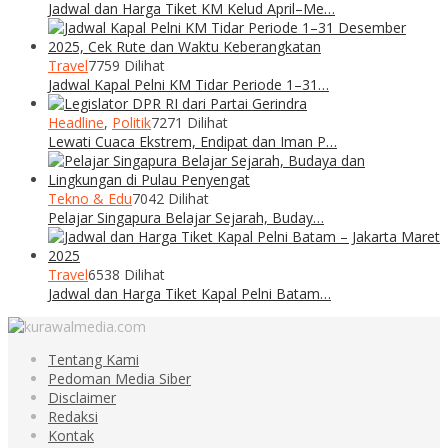
Jadwal dan Harga Tiket KM Kelud April–Me…
Travel
7759 Dilihat
Jadwal Kapal Pelni KM Tidar Periode 1–31…
Headline
,
Politik
7271 Dilihat
Lewati Cuaca Ekstrem, Endipat dan Iman P…
Tekno & Edu
7042 Dilihat
Pelajar Singapura Belajar Sejarah, Buday…
Travel
6538 Dilihat
Jadwal dan Harga Tiket Kapal Pelni Batam…
Tentang Kami
Pedoman Media Siber
Disclaimer
Redaksi
Kontak