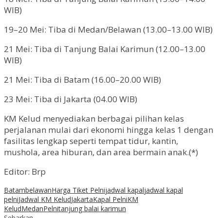
WIB)
19–20 Mei: Tiba di Medan/Belawan (13.00–13.00 WIB)
21 Mei: Tiba di Tanjung Balai Karimun (12.00–13.00
WIB)
21 Mei: Tiba di Batam (16.00–20.00 WIB)
23 Mei: Tiba di Jakarta (04.00 WIB)
KM Kelud menyediakan berbagai pilihan kelas
perjalanan mulai dari ekonomi hingga kelas 1 dengan
fasilitas lengkap seperti tempat tidur, kantin,
mushola, area hiburan, dan area bermain anak.(*)
Editor: Brp
Batam
belawan
Harga Tiket Pelni
jadwal kapal
jadwal kapal
pelni
Jadwal KM Kelud
Jakarta
Kapal Pelni
KM
Kelud
Medan
Pelni
tanjung balai karimun
Sebarkan