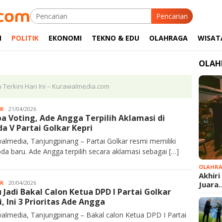
Pencarian
M
POLITIK
EKONOMI
TEKNO & EDU
OLAHRAGA
WISAT
OLAH
n Terkini Hari Ini – Kurawalmedia.com
IK
Kurawalmedia
21/04/2026
a Voting, Ade Angga Terpilih Aklamasi di
a V Partai Golkar Kepri
almedia, Tanjungpinang – Partai Golkar resmi memiliki
da baru. Ade Angga terpilih secara aklamasi sebagai […]
OLAHR
Akhiri
IK
Kurawalmedia
20/04/2026
Juara
 Jadi Bakal Calon Ketua DPD I Partai Golkar
i, Ini 3 Prioritas Ade Angga
almedia, Tanjungpinang – Bakal calon Ketua DPD I Partai