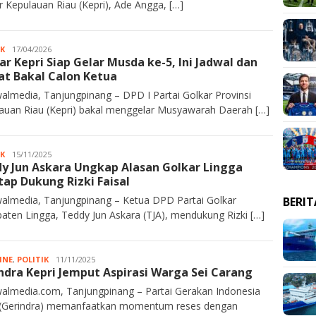
r Kepulauan Riau (Kepri), Ade Angga, […]
IK
Kurawalmedia
17/04/2026
ar Kepri Siap Gelar Musda ke-5, Ini Jadwal dan
at Bakal Calon Ketua
almedia, Tanjungpinang – DPD I Partai Golkar Provinsi
auan Riau (Kepri) bakal menggelar Musyawarah Daerah […]
IK
Kurawalmedia
15/11/2025
y Jun Askara Ungkap Alasan Golkar Lingga
ap Dukung Rizki Faisal
almedia, Tanjungpinang – Ketua DPD Partai Golkar
BERI
aten Lingga, Teddy Jun Askara (TJA), mendukung Rizki […]
INE
,
POLITIK
JA
11/11/2025
ndra Kepri Jemput Aspirasi Warga Sei Carang
Rahim
almedia.com, Tanjungpinang – Partai Gerakan Indonesia
(Gerindra) memanfaatkan momentum reses dengan