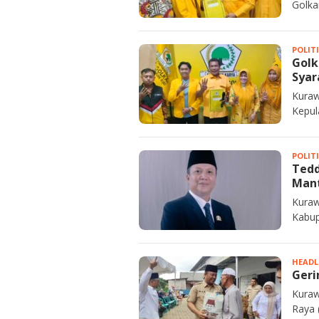
Golka
POLIT
Golk
Syar
Kuraw
Kepul
POLIT
Tedd
Mant
Kuraw
Kabup
HEADL
Geri
Kuraw
Raya 