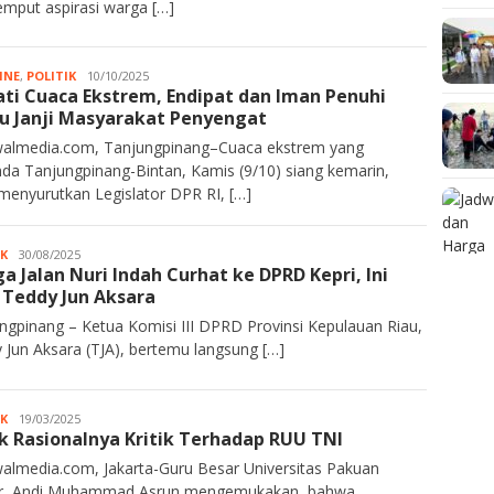
mput aspirasi warga […]
INE
,
POLITIK
JA
10/10/2025
ti Cuaca Ekstrem, Endipat dan Iman Penuhi
Rahim
 Janji Masyarakat Penyengat
almedia.com, Tanjungpinang–Cuaca ekstrem yang
da Tanjungpinang-Bintan, Kamis (9/10) siang kemarin,
 menyurutkan Legislator DPR RI, […]
IK
Kurawalmedia
30/08/2025
a Jalan Nuri Indah Curhat ke DPRD Kepri, Ini
i Teddy Jun Aksara
ngpinang – Ketua Komisi III DPRD Provinsi Kepulauan Riau,
 Jun Aksara (TJA), bertemu langsung […]
IK
JA
19/03/2025
k Rasionalnya Kritik Terhadap RUU TNI
Rahim
almedia.com, Jakarta-Guru Besar Universitas Pakuan
r, Andi Muhammad Asrun mengemukakan, bahwa