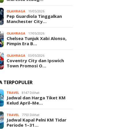
OLAHRAGA
19/05/2026
Pep Guardiola Tinggalkan
Manchester City…
OLAHRAGA
17/05/2026
Chelsea Tunjuk Xabi Alonso,
Pimpin Era B…
OLAHRAGA
03/05/2026
Coventry City dan Ipswich
Town Promosi O…
TA TERPOPULER
TRAVEL
8147 Dilihat
Jadwal dan Harga Tiket KM
Kelud April–Me…
TRAVEL
7753 Dilihat
Jadwal Kapal Pelni KM Tidar
Periode 1–31…