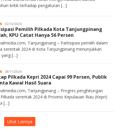
bihan kritik terhadap pengaturan […]
IK
Kurawalmedia
02/12/2024
isipasi Pemilih Pilkada Kota Tanjungpinang
ah, KPU Catat Hanya 56 Persen
almedia.com, Tanjungpinang – Partisipasi pemilih dalam
da serentak 2024 di Kota Tanjungpinang menunjukkan
 yang […]
IK
Kurawalmedia
28/11/2024
kap Pilkada Kepri 2024 Capai 99 Persen, Publik
nta Kawal Hasil Suara
almedia.com, Tanjungpinang – Progres penghitungan
 Pilkada serentak 2024 di Provinsi Kepulauan Riau (Kepri)
ui […]
Lihat Lainnya