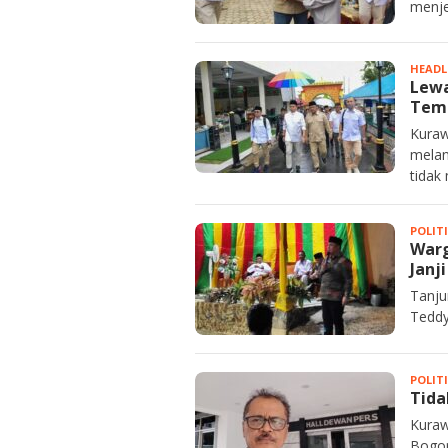
menje
HEADL
Lewa
Temu
Kuraw
melan
tidak
POLIT
Warg
Janj
Tanju
Teddy
POLIT
Tida
Kuraw
Bogo