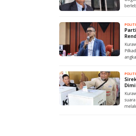
berle
POLIT
Part
Rend
Kuraw
Pilka
angka
POLIT
Sire
Dimi
Kuraw
suara
melal