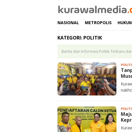
Loncat
ke
konten
NASIONAL
METROPOLIS
HUKU
KATEGORI:
POLITIK
Berita dan Informasi Politik Terbaru da
POLIT
Tanp
Musd
Kuraw
nakho
POLIT
Maju
Kepr
Kuraw