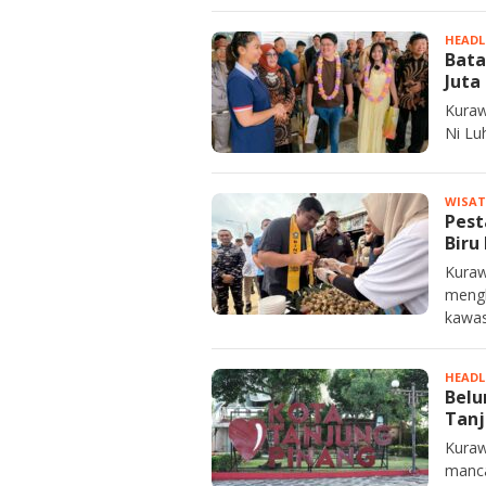
HEADL
Bata
Juta
Kuraw
Ni Lu
WISA
Pest
Biru
Kuraw
mengh
kawas
HEADL
Belu
Tanj
Kuraw
manca