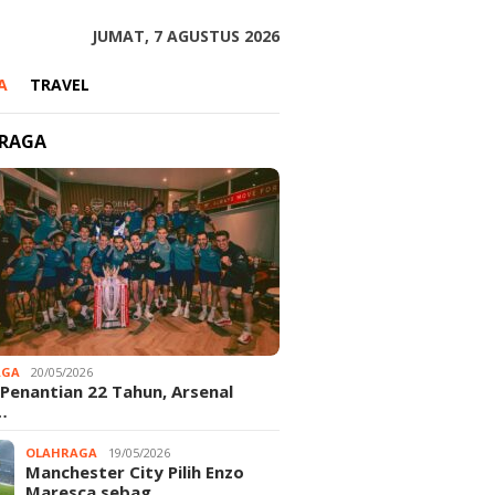
JUMAT, 7 AGUSTUS 2026
A
TRAVEL
RAGA
AGA
20/05/2026
 Penantian 22 Tahun, Arsenal
…
OLAHRAGA
19/05/2026
Manchester City Pilih Enzo
Maresca sebag…