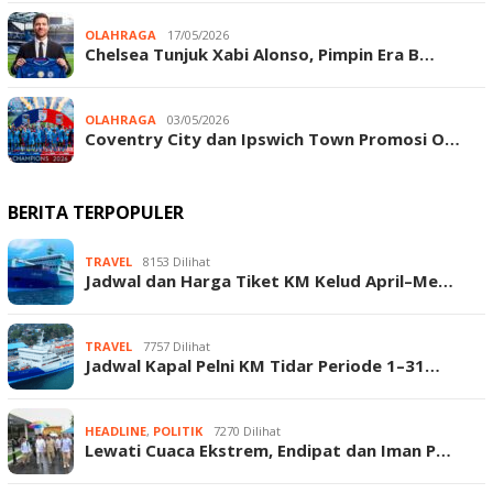
OLAHRAGA
17/05/2026
Chelsea Tunjuk Xabi Alonso, Pimpin Era B…
OLAHRAGA
03/05/2026
Coventry City dan Ipswich Town Promosi O…
BERITA TERPOPULER
TRAVEL
8153 Dilihat
Jadwal dan Harga Tiket KM Kelud April–Me…
TRAVEL
7757 Dilihat
Jadwal Kapal Pelni KM Tidar Periode 1–31…
HEADLINE
,
POLITIK
7270 Dilihat
Lewati Cuaca Ekstrem, Endipat dan Iman P…