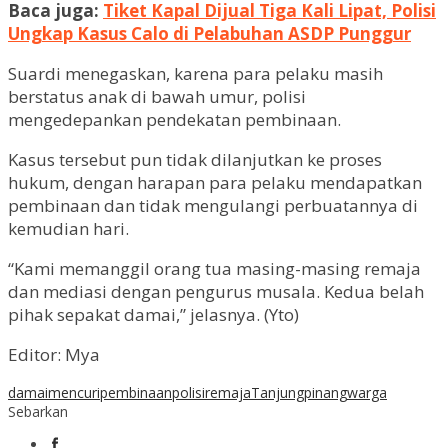
Baca juga:
Tiket Kapal Dijual Tiga Kali Lipat, Polisi
Ungkap Kasus Calo di Pelabuhan ASDP Punggur
Suardi menegaskan, karena para pelaku masih
berstatus anak di bawah umur, polisi
mengedepankan pendekatan pembinaan.
Kasus tersebut pun tidak dilanjutkan ke proses
hukum, dengan harapan para pelaku mendapatkan
pembinaan dan tidak mengulangi perbuatannya di
kemudian hari.
“Kami memanggil orang tua masing-masing remaja
dan mediasi dengan pengurus musala. Kedua belah
pihak sepakat damai,” jelasnya. (Yto)
Editor: Mya
damai
mencuri
pembinaan
polisi
remaja
Tanjungpinang
warga
Sebarkan