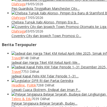
Olahraga
19/05/2026
Pep Guardiola Tinggalkan Manchester City…
Olahraga
17/05/2026
Chelsea Tunjuk Xabi Alonso, Pimpin Era B…
Olahraga
03/05/2026
Coventry City dan Ipswich Town Promosi O…
Berita Terpopuler
Travel
8148 Dilihat
Jadwal dan Harga Tiket KM Kelud April–Me…
Travel
7753 Dilihat
Jadwal Kapal Pelni KM Tidar Periode 1–31…
Headline
,
Politik
7268 Dilihat
Lewati Cuaca Ekstrem, Endipat dan Iman P…
Tekno & Edu
7039 Dilihat
Pelajar Singapura Belajar Sejarah, Buday…