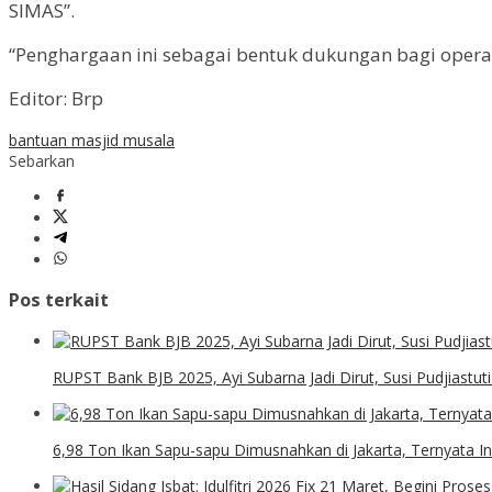
SIMAS”.
“Penghargaan ini sebagai bentuk dukungan bagi operato
Editor: Brp
bantuan masjid musala
Sebarkan
Pos terkait
RUPST Bank BJB 2025, Ayi Subarna Jadi Dirut, Susi Pudjiastu
6,98 Ton Ikan Sapu-sapu Dimusnahkan di Jakarta, Ternyata In