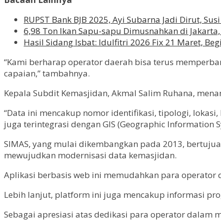
RUPST Bank BJB 2025, Ayi Subarna Jadi Dirut, Sus
6,98 Ton Ikan Sapu-sapu Dimusnahkan di Jakarta,
Hasil Sidang Isbat: Idulfitri 2026 Fix 21 Maret, B
“Kami berharap operator daerah bisa terus memperbar
capaian,” tambahnya.
Kepala Subdit Kemasjidan, Akmal Salim Ruhana, mena
“Data ini mencakup nomor identifikasi, tipologi, lokas
juga terintegrasi dengan GIS (Geographic Information 
SIMAS, yang mulai dikembangkan pada 2013, bertujua
mewujudkan modernisasi data kemasjidan.
Aplikasi berbasis web ini memudahkan para operator da
Lebih lanjut, platform ini juga mencakup informasi p
Sebagai apresiasi atas dedikasi para operator dalam