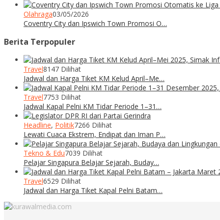
Olahraga
03/05/2026
Coventry City dan Ipswich Town Promosi O…
Berita Terpopuler
Travel
8147 Dilihat
Jadwal dan Harga Tiket KM Kelud April–Me…
Travel
7753 Dilihat
Jadwal Kapal Pelni KM Tidar Periode 1–31…
Headline
,
Politik
7266 Dilihat
Lewati Cuaca Ekstrem, Endipat dan Iman P…
Tekno & Edu
7039 Dilihat
Pelajar Singapura Belajar Sejarah, Buday…
Travel
6529 Dilihat
Jadwal dan Harga Tiket Kapal Pelni Batam…