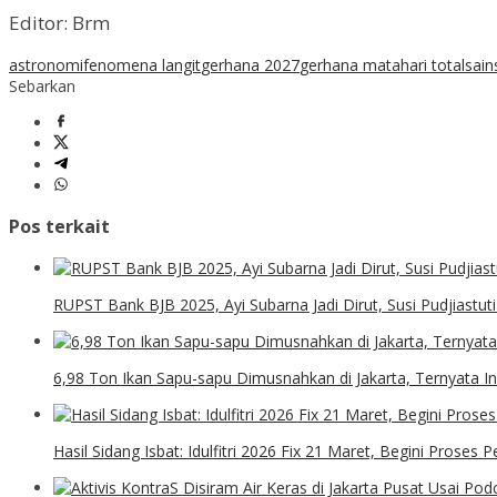
Editor: Brm
astronomi
fenomena langit
gerhana 2027
gerhana matahari total
sain
Sebarkan
Pos terkait
RUPST Bank BJB 2025, Ayi Subarna Jadi Dirut, Susi Pudjiastu
6,98 Ton Ikan Sapu-sapu Dimusnahkan di Jakarta, Ternyata In
Hasil Sidang Isbat: Idulfitri 2026 Fix 21 Maret, Begini Proses