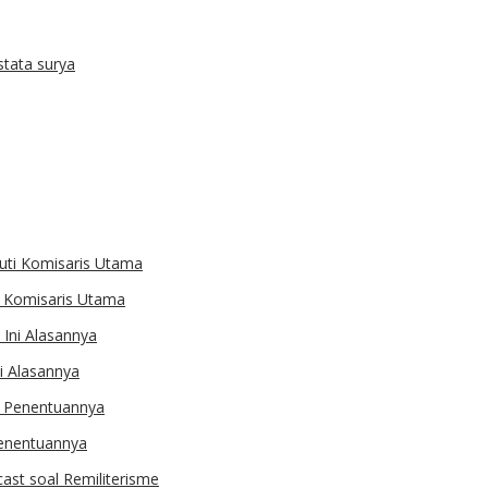
s
tata surya
ti Komisaris Utama
i Alasannya
 Penentuannya