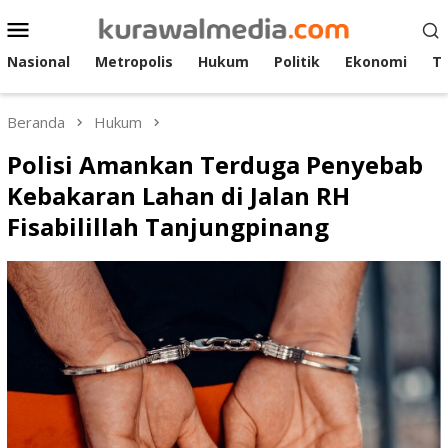
Loncat
Menu
ke
Mobile
konten
Nasional
Metropolis
Hukum
Politik
Ekonomi
T
Beranda
Hukum
Polisi Amankan Terduga Penyebab
Kebakaran Lahan di Jalan RH
Fisabilillah Tanjungpinang