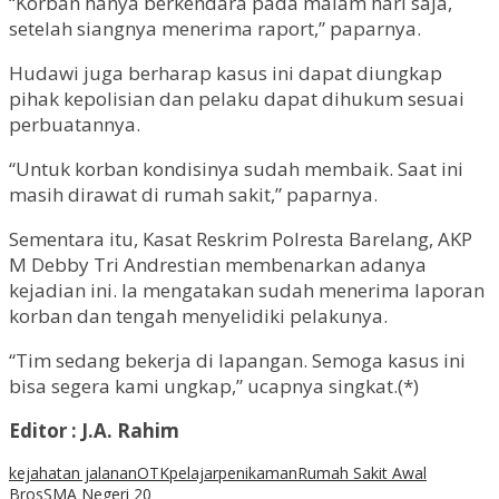
“Korban hanya berkendara pada malam hari saja,
setelah siangnya menerima raport,” paparnya.
Hudawi juga berharap kasus ini dapat diungkap
pihak kepolisian dan pelaku dapat dihukum sesuai
perbuatannya.
“Untuk korban kondisinya sudah membaik. Saat ini
masih dirawat di rumah sakit,” paparnya.
Sementara itu, Kasat Reskrim Polresta Barelang, AKP
M Debby Tri Andrestian membenarkan adanya
kejadian ini. Ia mengatakan sudah menerima laporan
korban dan tengah menyelidiki pelakunya.
“Tim sedang bekerja di lapangan. Semoga kasus ini
bisa segera kami ungkap,” ucapnya singkat.(*)
Editor : J.A. Rahim
kejahatan jalanan
OTK
pelajar
penikaman
Rumah Sakit Awal
Bros
SMA Negeri 20