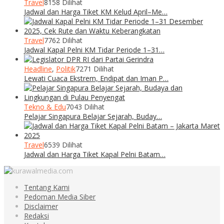
Travel
8158 Dilihat
Jadwal dan Harga Tiket KM Kelud April–Me…
Travel
7762 Dilihat
Jadwal Kapal Pelni KM Tidar Periode 1–31…
Headline
,
Politik
7271 Dilihat
Lewati Cuaca Ekstrem, Endipat dan Iman P…
Tekno & Edu
7043 Dilihat
Pelajar Singapura Belajar Sejarah, Buday…
Travel
6539 Dilihat
Jadwal dan Harga Tiket Kapal Pelni Batam…
Tentang Kami
Pedoman Media Siber
Disclaimer
Redaksi