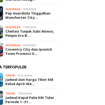
OLAHRAGA
19/05/2026
Pep Guardiola Tinggalkan
Manchester City…
OLAHRAGA
17/05/2026
Chelsea Tunjuk Xabi Alonso,
Pimpin Era B…
OLAHRAGA
03/05/2026
Coventry City dan Ipswich
Town Promosi O…
TA TERPOPULER
TRAVEL
8151 Dilihat
Jadwal dan Harga Tiket KM
Kelud April–Me…
TRAVEL
7754 Dilihat
Jadwal Kapal Pelni KM Tidar
Periode 1–31…