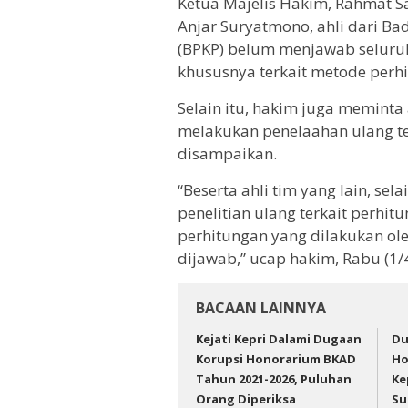
Ketua Majelis Hakim, Rahmat S
Anjar Suryatmono, ahli dari 
(BPKP) belum menjawab seluru
khususnya terkait metode perh
Selain itu, hakim juga meminta
melakukan penelaahan ulang te
disampaikan.
“Beserta ahli tim yang lain, sel
penelitian ulang terkait perh
perhitungan yang dilakukan ole
dijawab,” ucap hakim, Rabu (1/
BACAAN LAINNYA
Kejati Kepri Dalami Dugaan
Du
Korupsi Honorarium BKAD
Ho
Tahun 2021-2026, Puluhan
Ke
Orang Diperiksa
Su