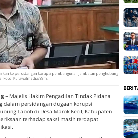
hadirkan ke persidangan korupsi pembangunan jembatan penghubung
a. Foto: Kurawalmedia/Brm.
BERI
ng
– Majelis Hakim Pengadilan Tindak Pidana
ng dalam persidangan dugaan korupsi
bung Laboh di Desa Marok Kecil, Kabupaten
riksaan terhadap saksi masih terdapat
ikasi.