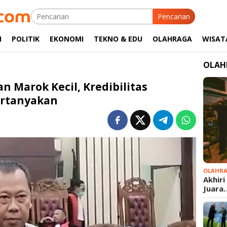
Pencarian
M
POLITIK
EKONOMI
TEKNO & EDU
OLAHRAGA
WISAT
OLAH
n Marok Kecil, Kredibilitas
ertanyakan
OLAHR
Akhiri
Juara