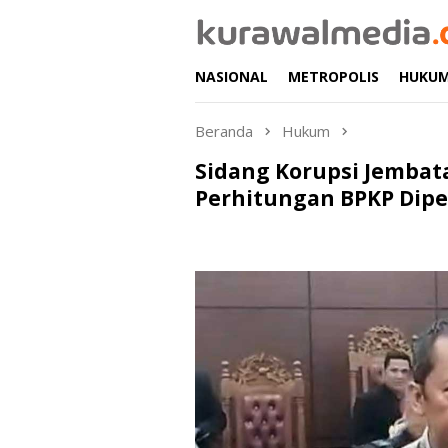
Loncat
ke
konten
NASIONAL
METROPOLIS
HUKU
Beranda
Hukum
Sidang Korupsi Jembata
Perhitungan BPKP Dip