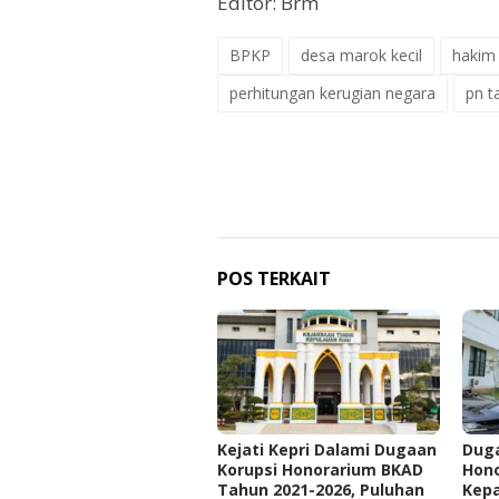
Editor: Brm
BPKP
desa marok kecil
hakim
perhitungan kerugian negara
pn t
POS TERKAIT
Kejati Kepri Dalami Dugaan
Duga
Korupsi Honorarium BKAD
Hono
Tahun 2021-2026, Puluhan
Kepa