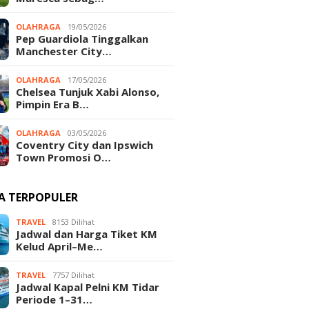
OLAHRAGA
19/05/2026
Pep Guardiola Tinggalkan
Manchester City…
OLAHRAGA
17/05/2026
Chelsea Tunjuk Xabi Alonso,
Pimpin Era B…
OLAHRAGA
03/05/2026
Coventry City dan Ipswich
Town Promosi O…
TA TERPOPULER
TRAVEL
8153 Dilihat
Jadwal dan Harga Tiket KM
Kelud April–Me…
TRAVEL
7757 Dilihat
Jadwal Kapal Pelni KM Tidar
Periode 1–31…