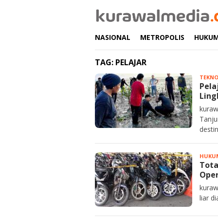
Loncat
ke
konten
NASIONAL
METROPOLIS
HUKU
TAG:
PELAJAR
TEKNO
Pela
Ling
kuraw
Tanju
desti
HUKU
Tota
Oper
kuraw
liar 