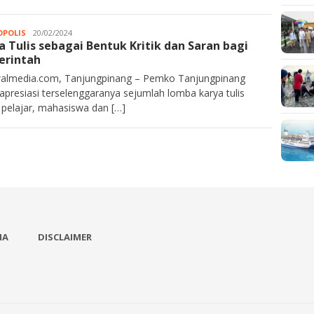
POLIS
Kurawalmedia
20/02/2024
a Tulis sebagai Bentuk Kritik dan Saran bagi
erintah
almedia.com, Tanjungpinang – Pemko Tanjungpinang
presiasi terselenggaranya sejumlah lomba karya tulis
 pelajar, mahasiswa dan […]
IA
DISCLAIMER