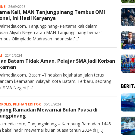
INE
JA
26/09/2025
ama Kali, MAN Tanjungpinang Tembus OMI
Rahim
onal, Ini Hasil Karyanya
almedia.com, Tanjungpinang–Pertama kali dalam
sah Aliyah Negeri atau MAN Tanjungpinang berhasil
bus Olimpiade Madrasah Indonesia […]
M
JA
22/10/2024
nan Batam Tidak Aman, Pelajar SMA Jadi Korban
Rahim
ikaman
almedia.com, Batam–Tindakan kejahatan jalan terus
ncam keamanan wilayah Kota Batam. Terbaru, seorang
BERI
ar SMA Negeri […]
POLIS
,
PILIHAN EDITOR
Kurawalmedia
05/03/2024
ung Ramadan Mewarnai Bulan Puasa di
jungpinang
almedia.com, Tanjungpinang – Kampung Ramadan 1445
ah bakal hadir mewarnai bulan puasa tahun 2024 di […]