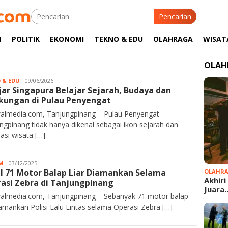
Pencarian
M
POLITIK
EKONOMI
TEKNO & EDU
OLAHRAGA
WISAT
OLAH
 & EDU
Kurawalmedia
09/06/2026
jar Singapura Belajar Sejarah, Budaya dan
kungan di Pulau Penyengat
almedia.com, Tanjungpinang – Pulau Penyengat
ngpinang tidak hanya dikenal sebagai ikon sejarah dan
nasi wisata […]
M
Kurawalmedia
03/12/2025
l 71 Motor Balap Liar Diamankan Selama
OLAHR
Akhiri
asi Zebra di Tanjungpinang
Juara
almedia.com, Tanjungpinang – Sebanyak 71 motor balap
diamankan Polisi Lalu Lintas selama Operasi Zebra […]