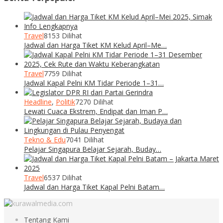
Travel
8153 Dilihat
Jadwal dan Harga Tiket KM Kelud April–Me…
Travel
7759 Dilihat
Jadwal Kapal Pelni KM Tidar Periode 1–31…
Headline
,
Politik
7270 Dilihat
Lewati Cuaca Ekstrem, Endipat dan Iman P…
Tekno & Edu
7041 Dilihat
Pelajar Singapura Belajar Sejarah, Buday…
Travel
6537 Dilihat
Jadwal dan Harga Tiket Kapal Pelni Batam…
Tentang Kami