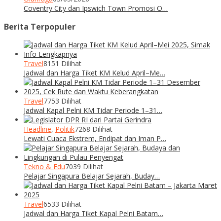
Coventry City dan Ipswich Town Promosi O…
Berita Terpopuler
Travel
8151 Dilihat
Jadwal dan Harga Tiket KM Kelud April–Me…
Travel
7753 Dilihat
Jadwal Kapal Pelni KM Tidar Periode 1–31…
Headline
,
Politik
7268 Dilihat
Lewati Cuaca Ekstrem, Endipat dan Iman P…
Tekno & Edu
7039 Dilihat
Pelajar Singapura Belajar Sejarah, Buday…
Travel
6533 Dilihat
Jadwal dan Harga Tiket Kapal Pelni Batam…