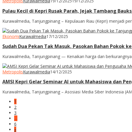
Metropolis
Kurawalmedia
19/12/2025
19/12/2025
Pulau Kecil di Kepri Rusak Parah, Jejak Tambang Bauks
Kurawalmedia, Tanjungpinang – Kepulauan Riau (Kepri) menjadi per
Ekonomi
Kurawalmedia
17/12/2025
Sudah Dua Pekan Tak Masuk, Pasokan Bahan Pokok ke
Kurawalmedia, Tanjungpinang — Kenaikan harga dan berkurangnya s
Metropolis
Kurawalmedia
14/12/2025
AMSI Kepri Gelar Seminar AI untuk Mahasiswa dan Pe
Kurawalmedia, Tanjungpinang – Asosiasi Media Siber Indonesia (AMS
1
2
3
…
6
»