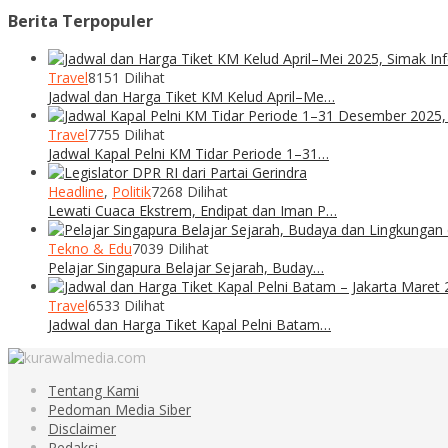
Berita Terpopuler
Travel
8151 Dilihat
Jadwal dan Harga Tiket KM Kelud April–Me…
Travel
7755 Dilihat
Jadwal Kapal Pelni KM Tidar Periode 1–31…
Headline
,
Politik
7268 Dilihat
Lewati Cuaca Ekstrem, Endipat dan Iman P…
Tekno & Edu
7039 Dilihat
Pelajar Singapura Belajar Sejarah, Buday…
Travel
6533 Dilihat
Jadwal dan Harga Tiket Kapal Pelni Batam…
Tentang Kami
Pedoman Media Siber
Disclaimer
Redaksi