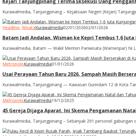
Kejari Tanjungpinang Terima Eksekusi Uang Pengganti
Kurawalmedia, Tanjungpinang – Kejaksaan Negeri (Kejari) Tanjungp
Headline
,
Wisata
Kurawalmedia
02/01/2026
02/01/2026
Batam Jadi Andalan, Wisman ke Kepri Tembus 1,6 Juta
Kurawalmedia, Batam — Wakil Menteri Pariwisata (Wamenpar) Ni L
Metropolis
Kurawalmedia
01/01/2026
Usai Perayaan Tahun Baru 2026, Sampah Masih Berse
Kurawalmedia, Tanjungpinang — Kawasan Gurindam 12 di Kota Tan
Metropolis
Kurawalmedia
19/12/2025
45 Gereja Dijaga Aparat, Ini Skema Pengamanan Nata
Kurawalmedia, Tanjungpinang – Sebanyak 291 personel gabungan dar