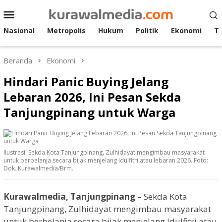
Loncat
Menu
ke
Mobile
konten
Nasional
Metropolis
Hukum
Politik
Ekonomi
T
Beranda
Ekonomi
Hindari Panic Buying Jelang
Lebaran 2026, Ini Pesan Sekda
Tanjungpinang untuk Warga
Ilustrasi. Sekda Kota Tanjungpinang, Zulhidayat mengimbau masyarakat
untuk berbelanja secara bijak menjelang Idulfitri atau lebaran 2026. Foto:
Dok. Kurawalmedia/Brm.
Kurawalmedia, Tanjungpinang
– Sekda Kota
Tanjungpinang, Zulhidayat mengimbau masyarakat
untuk berbelanja secara bijak menjelang Idulfitri atau