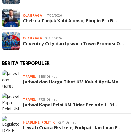
OLAHRAGA
17/05/2026
Chelsea Tunjuk Xabi Alonso, Pimpin Era B…
OLAHRAGA
03/05/2026
Coventry City dan Ipswich Town Promosi O…
BERITA TERPOPULER
TRAVEL
8155 Dilihat
Jadwal dan Harga Tiket KM Kelud April–Me…
TRAVEL
7759 Dilihat
Jadwal Kapal Pelni KM Tidar Periode 1–31…
HEADLINE
,
POLITIK
7271 Dilihat
Lewati Cuaca Ekstrem, Endipat dan Iman P…