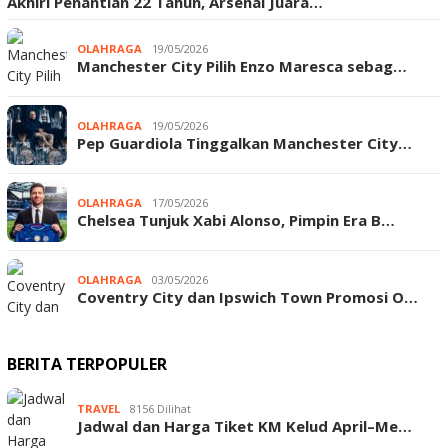
Akhiri Penantian 22 Tahun, Arsenal Juara…
OLAHRAGA
19/05/2026
Manchester City Pilih Enzo Maresca sebag…
OLAHRAGA
19/05/2026
Pep Guardiola Tinggalkan Manchester City…
OLAHRAGA
17/05/2026
Chelsea Tunjuk Xabi Alonso, Pimpin Era B…
OLAHRAGA
03/05/2026
Coventry City dan Ipswich Town Promosi O…
BERITA TERPOPULER
TRAVEL
8156 Dilihat
Jadwal dan Harga Tiket KM Kelud April–Me…