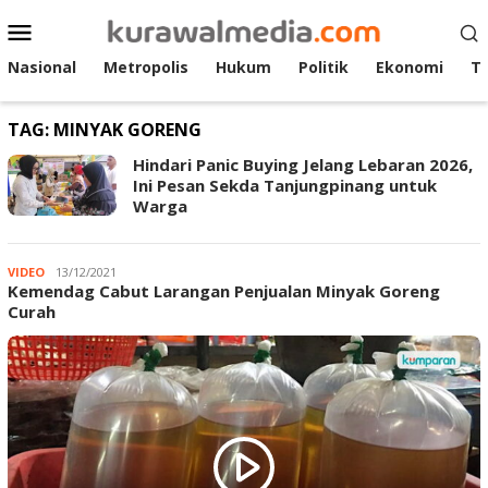
Loncat
Menu
ke
Mobile
konten
Nasional
Metropolis
Hukum
Politik
Ekonomi
T
TAG:
MINYAK GORENG
Hindari Panic Buying Jelang Lebaran 2026,
Ini Pesan Sekda Tanjungpinang untuk
Warga
VIDEO
Kurawalmedia
13/12/2021
Kemendag Cabut Larangan Penjualan Minyak Goreng
Curah