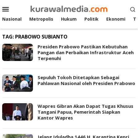
Loncat
Menu
ke
Mobile
konten
Nasional
Metropolis
Hukum
Politik
Ekonomi
T
TAG:
PRABOWO SUBIANTO
Presiden Prabowo Pastikan Kebutuhan
Pangan dan Perbaikan Infrastruktur Aceh
Terpenuhi
Sepuluh Tokoh Ditetapkan Sebagai
Pahlawan Nasional oleh Presiden Prabowo
Wapres Gibran Akan Dapat Tugas Khusus
Tangani Papua, Pemerintah Siapkan
Kantor Wapres
Jelang Iduladha 1446 H, Karantina Kepri