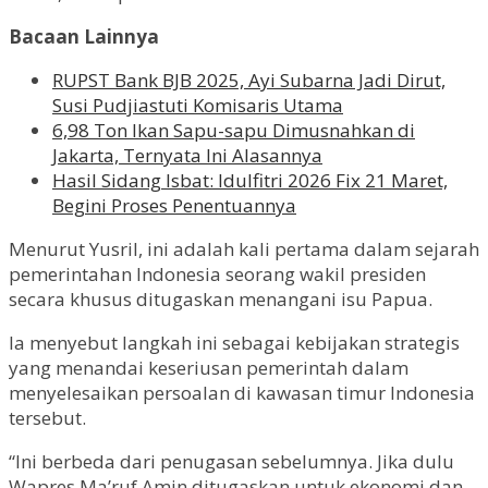
Bacaan Lainnya
RUPST Bank BJB 2025, Ayi Subarna Jadi Dirut,
Susi Pudjiastuti Komisaris Utama
6,98 Ton Ikan Sapu-sapu Dimusnahkan di
Jakarta, Ternyata Ini Alasannya
Hasil Sidang Isbat: Idulfitri 2026 Fix 21 Maret,
Begini Proses Penentuannya
Menurut Yusril, ini adalah kali pertama dalam sejarah
pemerintahan Indonesia seorang wakil presiden
secara khusus ditugaskan menangani isu Papua.
Ia menyebut langkah ini sebagai kebijakan strategis
yang menandai keseriusan pemerintah dalam
menyelesaikan persoalan di kawasan timur Indonesia
tersebut.
“Ini berbeda dari penugasan sebelumnya. Jika dulu
Wapres Ma’ruf Amin ditugaskan untuk ekonomi dan