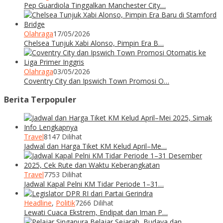
Pep Guardiola Tinggalkan Manchester City…
Olahraga
17/05/2026
Chelsea Tunjuk Xabi Alonso, Pimpin Era B…
Olahraga
03/05/2026
Coventry City dan Ipswich Town Promosi O…
Berita Terpopuler
Travel
8147 Dilihat
Jadwal dan Harga Tiket KM Kelud April–Me…
Travel
7753 Dilihat
Jadwal Kapal Pelni KM Tidar Periode 1–31…
Headline
,
Politik
7266 Dilihat
Lewati Cuaca Ekstrem, Endipat dan Iman P…