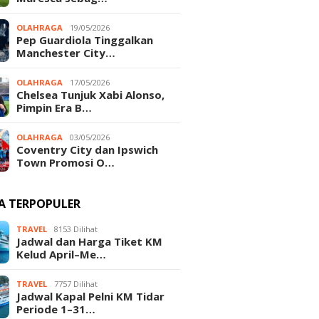
OLAHRAGA
19/05/2026
Pep Guardiola Tinggalkan
Manchester City…
OLAHRAGA
17/05/2026
Chelsea Tunjuk Xabi Alonso,
Pimpin Era B…
OLAHRAGA
03/05/2026
Coventry City dan Ipswich
Town Promosi O…
TA TERPOPULER
TRAVEL
8153 Dilihat
Jadwal dan Harga Tiket KM
Kelud April–Me…
TRAVEL
7757 Dilihat
Jadwal Kapal Pelni KM Tidar
Periode 1–31…