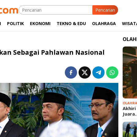
Pencarian
M
POLITIK
EKONOMI
TEKNO & EDU
OLAHRAGA
WISAT
OLAH
kan Sebagai Pahlawan Nasional
OLAHR
Akhiri
Juara