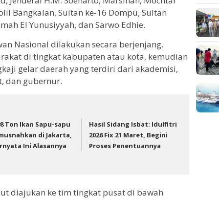
, Jenderal H.M. Soeharto, Marsinah, Mochtar
il Bangkalan, Sultan ke-16 Dompu, Sultan
hmah El Yunusiyyah, dan Sarwo Edhie.
an Nasional dilakukan secara berjenjang.
rakat di tingkat kabupaten atau kota, kemudian
gkaji gelar daerah yang terdiri dari akademisi,
, dan gubernur.
98 Ton Ikan Sapu-sapu
Hasil Sidang Isbat: Idulfitri
musnahkan di Jakarta,
2026 Fix 21 Maret, Begini
rnyata Ini Alasannya
Proses Penentuannya
t diajukan ke tim tingkat pusat di bawah