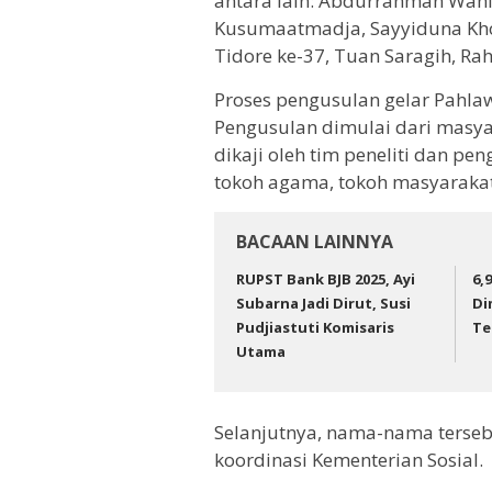
antara lain: Abdurrahman Wahid
Kusumaatmadja, Sayyiduna Khol
Tidore ke-37, Tuan Saragih, Ra
Proses pengusulan gelar Pahlaw
Pengusulan dimulai dari masya
dikaji oleh tim peneliti dan pen
tokoh agama, tokoh masyarakat
BACAAN LAINNYA
RUPST Bank BJB 2025, Ayi
6,
Subarna Jadi Dirut, Susi
Di
Pudjiastuti Komisaris
Te
Utama
Selanjutnya, nama-nama tersebu
koordinasi Kementerian Sosial.