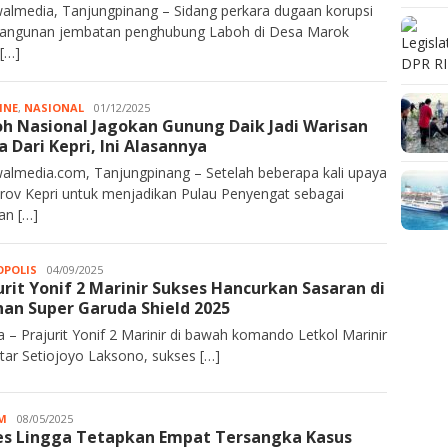
almedia, Tanjungpinang – Sidang perkara dugaan korupsi
ngunan jembatan penghubung Laboh di Desa Marok
 […]
INE
,
NASIONAL
JA
01/12/2025
h Nasional Jagokan Gunung Daik Jadi Warisan
Rahim
a Dari Kepri, Ini Alasannya
almedia.com, Tanjungpinang – Setelah beberapa kali upaya
ov Kepri untuk menjadikan Pulau Penyengat sebagai
an […]
POLIS
Kurawalmedia
04/09/2025
urit Yonif 2 Marinir Sukses Hancurkan Sasaran di
han Super Garuda Shield 2025
a – Prajurit Yonif 2 Marinir di bawah komando Letkol Marinir
intar Setiojoyo Laksono, sukses […]
M
Kurawalmedia
08/05/2025
es Lingga Tetapkan Empat Tersangka Kasus