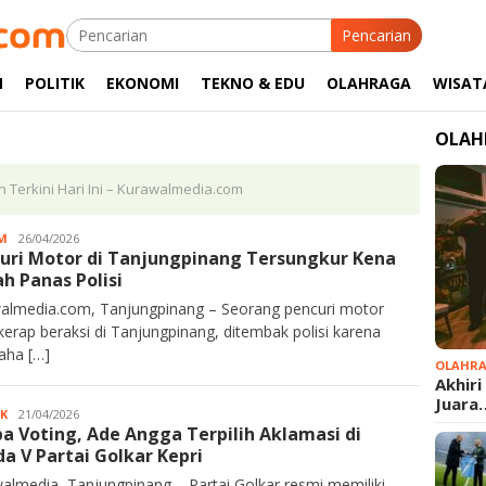
Pencarian
M
POLITIK
EKONOMI
TEKNO & EDU
OLAHRAGA
WISAT
OLAH
n Terkini Hari Ini – Kurawalmedia.com
M
Kurawalmedia
26/04/2026
uri Motor di Tanjungpinang Tersungkur Kena
h Panas Polisi
almedia.com, Tanjungpinang – Seorang pencuri motor
kerap beraksi di Tanjungpinang, ditembak polisi karena
aha […]
OLAHR
Akhiri
Juara
IK
Kurawalmedia
21/04/2026
a Voting, Ade Angga Terpilih Aklamasi di
a V Partai Golkar Kepri
almedia, Tanjungpinang – Partai Golkar resmi memiliki