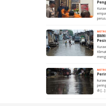
Peng
Kuraw
empat
perus
METRO
BMKG
Pesi
Kuraw
Klima
menge
METRO
Peri
kuraw
perin
di […]