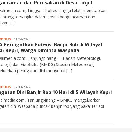
ancaman dan Perusakan di Desa Tinjul
almedia.com, Lingga – Polres Lingga telah menetapkan
 orang tersangka dalam kasus pengancaman dan
akan […]
POLIS
Kurawalmedia
11/04/2025
 Peringatkan Potensi Banjir Rob di Wilayah
sir Kepri, Warga Diminta Waspada
almedia.com, Tanjungpinang — Badan Meteorologi,
tologi, dan Geofisika (BMKG) Stasiun Meteorologi
luarkan peringatan dini mengenai […]
POLIS
Kurawalmedia
17/11/2024
ngatan Dini Banjir Rob 10 Hari di 5 Wilayah Kepri
almedia.com, Tanjungpinang – BMKG mengeluarkan
gatan dini waspada puncak banjir rob yang bakal terjadi