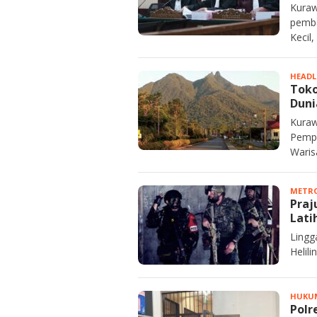
Kuraw
pemba
Kecil,
HEADL
Toko
Duni
Kuraw
Pempr
Waris
METRO
Praj
Lati
Lingg
Helil
HUKU
Polr