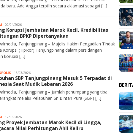
da baru. Ade Angga terpilih secara aklamasi sebagai […]
M
Kurawalmedia
02/04/2026
ng Korupsi Jembatan Marok Kecil, Kredibilitas
itungan BPKP Dipertanyakan
almedia, Tanjungpinang – Majelis Hakim Pengadilan Tindak
a Korupsi (Tipikor) Tanjungpinang dalam persidangan
n korupsi […]
POLIS
Kurawalmedia
18/03/2026
buhan SBP Tanjungpinang Masuk 5 Terpadat di
nesia Saat Mudik Lebaran 2026
BERI
almedia, Tanjungpinang – Jumlah penumpang yang tiba
erangkat melalui Pelabuhan Sri Bintan Pura (SBP) […]
M
Kurawalmedia
12/03/2026
ng Proyek Jembatan Marok Kecil di Lingga,
acara Nilai Perhitungan Ahli Keliru