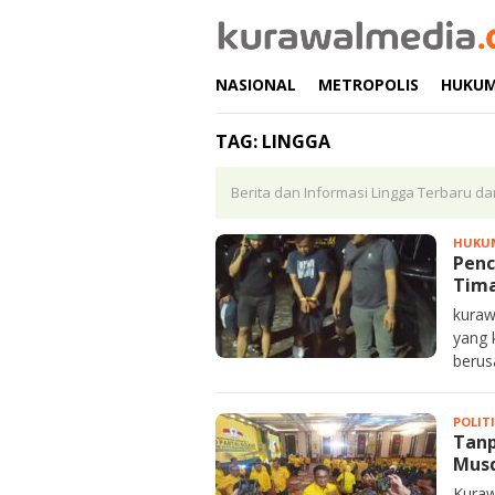
Loncat
ke
konten
NASIONAL
METROPOLIS
HUKU
TAG:
LINGGA
Berita dan Informasi Lingga Terbaru da
HUKU
Penc
Tima
kuraw
yang 
berus
POLIT
Tanp
Musd
Kuraw