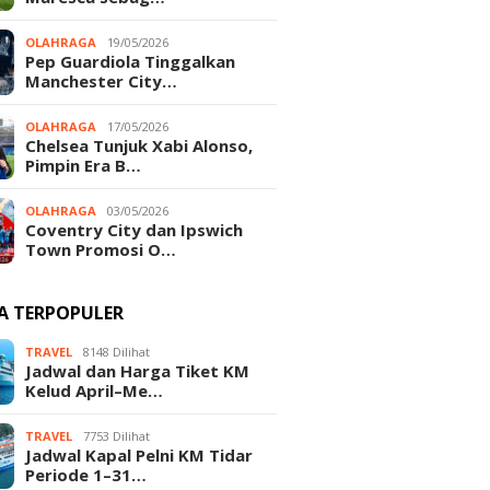
OLAHRAGA
19/05/2026
Pep Guardiola Tinggalkan
Manchester City…
OLAHRAGA
17/05/2026
Chelsea Tunjuk Xabi Alonso,
Pimpin Era B…
OLAHRAGA
03/05/2026
Coventry City dan Ipswich
Town Promosi O…
TA TERPOPULER
TRAVEL
8148 Dilihat
Jadwal dan Harga Tiket KM
Kelud April–Me…
TRAVEL
7753 Dilihat
Jadwal Kapal Pelni KM Tidar
Periode 1–31…