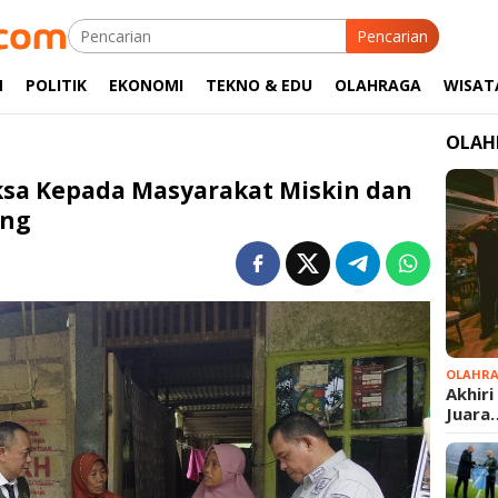
Pencarian
M
POLITIK
EKONOMI
TEKNO & EDU
OLAHRAGA
WISAT
OLAH
sa Kepada Masyarakat Miskin dan
ang
OLAHR
Akhiri
Juara