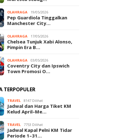
OLAHRAGA
19/05/2026
Pep Guardiola Tinggalkan
Manchester City…
OLAHRAGA
17/05/2026
Chelsea Tunjuk Xabi Alonso,
Pimpin Era B…
OLAHRAGA
03/05/2026
Coventry City dan Ipswich
Town Promosi O…
TA TERPOPULER
TRAVEL
8147 Dilihat
Jadwal dan Harga Tiket KM
Kelud April–Me…
TRAVEL
7753 Dilihat
Jadwal Kapal Pelni KM Tidar
Periode 1–31…