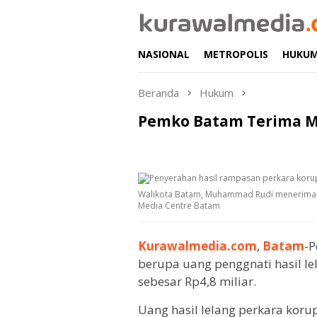
Loncat
ke
konten
NASIONAL
METROPOLIS
HUKU
Beranda
Hukum
Pemko Batam Terima Ma
Walikota Batam, Muhammad Rudi menerima uan
Media Centre Batam
Kurawalmedia.com
,
Batam
-P
berupa uang penggnati hasil l
sebesar Rp4,8 miliar.
Uang hasil lelang perkara ko