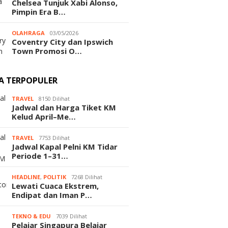
Chelsea Tunjuk Xabi Alonso,
Pimpin Era B…
OLAHRAGA
03/05/2026
Coventry City dan Ipswich
Town Promosi O…
TA TERPOPULER
TRAVEL
8150 Dilihat
Jadwal dan Harga Tiket KM
Kelud April–Me…
TRAVEL
7753 Dilihat
Jadwal Kapal Pelni KM Tidar
Periode 1–31…
HEADLINE
,
POLITIK
7268 Dilihat
Lewati Cuaca Ekstrem,
Endipat dan Iman P…
TEKNO & EDU
7039 Dilihat
Pelajar Singapura Belajar