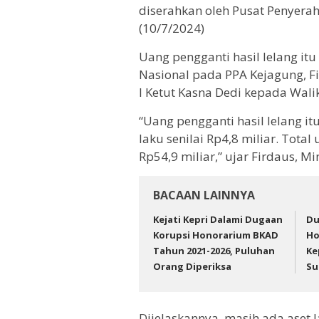
diserahkan oleh Pusat Penyera
(10/7/2024)
Uang pengganti hasil lelang it
Nasional pada PPA Kejagung, F
I Ketut Kasna Dedi kepada Wa
“Uang pengganti hasil lelang it
laku senilai Rp4,8 miliar. Tota
Rp54,9 miliar,” ujar Firdaus, M
BACAAN LAINNYA
Kejati Kepri Dalami Dugaan
Du
Korupsi Honorarium BKAD
Ho
Tahun 2021-2026, Puluhan
Ke
Orang Diperiksa
Su
Dijelaskannya, masih ada aset 