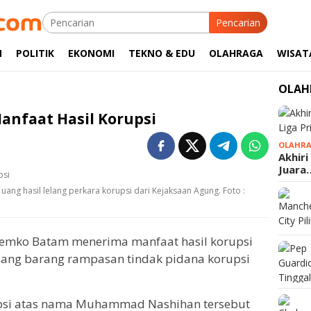
Pencarian
M
POLITIK
EKONOMI
TEKNO & EDU
OLAHRAGA
WISAT
OLAH
nfaat Hasil Korupsi
OLAHR
Akhiri
Juara
g hasil lelang perkara korupsi dari Kejaksaan Agung. Foto :
emko Batam menerima manfaat hasil korupsi
elang barang rampasan tindak pidana korupsi
rupsi atas nama Muhammad Nashihan tersebut