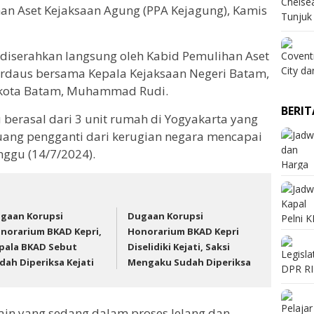
han Aset Kejaksaan Agung (PPA Kejagung), Kamis
u diserahkan langsung oleh Kabid Pemulihan Aset
irdaus bersama Kepala Kejaksaan Negeri Batam,
likota Batam, Muhammad Rudi.
BERI
u berasal dari 3 unit rumah di Yogyakarta yang
l uang pengganti dari kerugian negara mencapai
inggu (14/7/2024).
gaan Korupsi
Dugaan Korupsi
norarium BKAD Kepri,
Honorarium BKAD Kepri
pala BKAD Sebut
Diselidiki Kejati, Saksi
dah Diperiksa Kejati
Mengaku Sudah Diperiksa
lain yang sedang dalam proses lelang dan