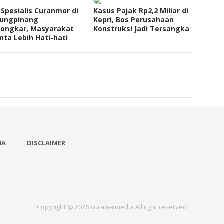
 Spesialis Curanmor di
Kasus Pajak Rp2,2 Miliar di
jungpinang
Kepri, Bos Perusahaan
bongkar, Masyarakat
Konstruksi Jadi Tersangka
nta Lebih Hati-hati
IA
DISCLAIMER
Copyright @ 2026 kurawalmedia All right reserved