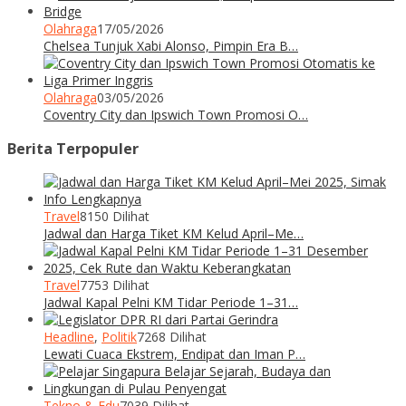
Olahraga
17/05/2026
Chelsea Tunjuk Xabi Alonso, Pimpin Era B…
Olahraga
03/05/2026
Coventry City dan Ipswich Town Promosi O…
Berita Terpopuler
Travel
8150 Dilihat
Jadwal dan Harga Tiket KM Kelud April–Me…
Travel
7753 Dilihat
Jadwal Kapal Pelni KM Tidar Periode 1–31…
Headline
,
Politik
7268 Dilihat
Lewati Cuaca Ekstrem, Endipat dan Iman P…
Tekno & Edu
7039 Dilihat