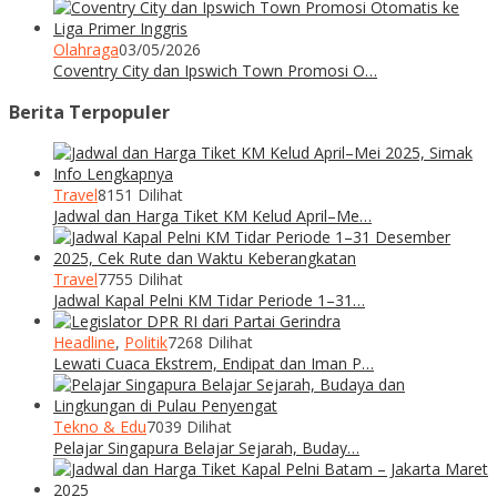
Olahraga
03/05/2026
Coventry City dan Ipswich Town Promosi O…
Berita Terpopuler
Travel
8151 Dilihat
Jadwal dan Harga Tiket KM Kelud April–Me…
Travel
7755 Dilihat
Jadwal Kapal Pelni KM Tidar Periode 1–31…
Headline
,
Politik
7268 Dilihat
Lewati Cuaca Ekstrem, Endipat dan Iman P…
Tekno & Edu
7039 Dilihat
Pelajar Singapura Belajar Sejarah, Buday…