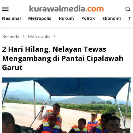
Loncat
Menu
ke
Mobile
konten
Nasional
Metropolis
Hukum
Politik
Ekonomi
T
Beranda
Metropolis
2 Hari Hilang, Nelayan Tewas
Mengambang di Pantai Cipalawah
Garut