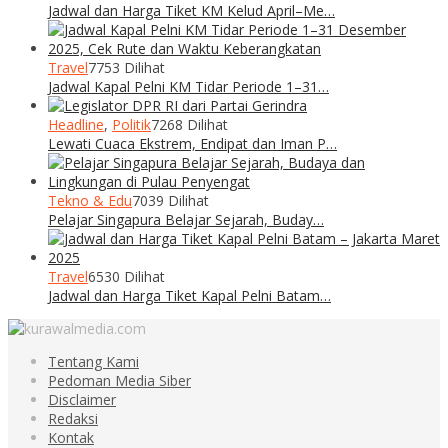
Jadwal dan Harga Tiket KM Kelud April–Me…
Travel
7753 Dilihat
Jadwal Kapal Pelni KM Tidar Periode 1–31…
Headline
,
Politik
7268 Dilihat
Lewati Cuaca Ekstrem, Endipat dan Iman P…
Tekno & Edu
7039 Dilihat
Pelajar Singapura Belajar Sejarah, Buday…
Travel
6530 Dilihat
Jadwal dan Harga Tiket Kapal Pelni Batam…
Tentang Kami
Pedoman Media Siber
Disclaimer
Redaksi
Kontak