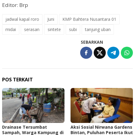
Editor: Brp
jadwal kapal roro
Juni
KMP Bahtera Nusantara 01
midai
serasan
sintete
subi
tanjung uban
SEBARKAN
POS TERKAIT
Drainase Tersumbat
Aksi Sosial Nirwana Gardens
Sampah, Warga Kampung di
Bintan, Puluhan Peserta Ikut