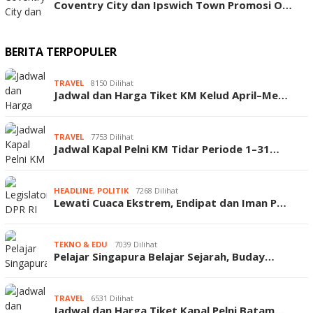
Coventry City dan Ipswich Town Promosi O…
BERITA TERPOPULER
TRAVEL
8150 Dilihat
Jadwal dan Harga Tiket KM Kelud April–Me…
TRAVEL
7753 Dilihat
Jadwal Kapal Pelni KM Tidar Periode 1–31…
HEADLINE
,
POLITIK
7268 Dilihat
Lewati Cuaca Ekstrem, Endipat dan Iman P…
TEKNO & EDU
7039 Dilihat
Pelajar Singapura Belajar Sejarah, Buday…
TRAVEL
6531 Dilihat
Jadwal dan Harga Tiket Kapal Pelni Batam…