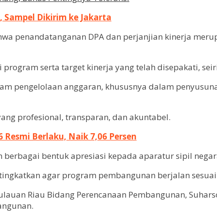
 Sampel Dikirim ke Jakarta
a penandatanganan DPA dan perjanjian kinerja merup
rogram serta target kinerja yang telah disepakati, sei
alam pengelolaan anggaran, khususnya dalam penyusun
ng profesional, transparan, dan akuntabel.
Resmi Berlaku, Naik 7,06 Persen
erbagai bentuk apresiasi kepada aparatur sipil negar
 ditingkatkan agar program pembangunan berjalan sesua
pulauan Riau Bidang Perencanaan Pembangunan, Suhar
angunan.