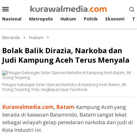
Loncat
Menu
ke
Mobile
konten
Nasional
Metropolis
Hukum
Politik
Ekonomi
T
Beranda
Hukum
Bolak Balik Dirazia, Narkoba dan
Judi Kampung Aceh Terus Menyala
Petugas Gabungan Gelar Operasi Narkoba di Kampung Aceh Batam, 88
Orang Terjaring. Foto: tangkapan layar Facebook.
Kurawalmedia.com
,
Batam
-Kampung Aceh yang
berada di kawasan Batamindo, Batam sangat lekat
sebagai wilayah gelap peredaran narkoba dan judi di
Kota Industri ini.