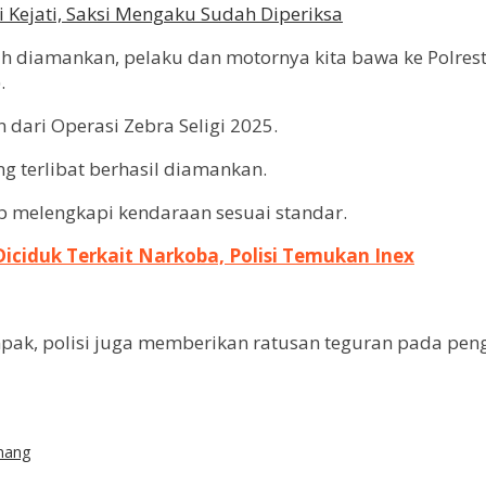
 Kejati, Saksi Mengaku Sudah Diperiksa
ah diamankan, pelaku dan motornya kita bawa ke Polrest
.
dari Operasi Zebra Seligi 2025.
g terlibat berhasil diamankan.
ib melengkapi kendaraan sesuai standar.
iciduk Terkait Narkoba, Polisi Temukan Inex
ak, polisi juga memberikan ratusan teguran pada penge
nang