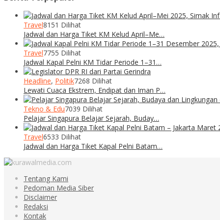
Travel
8151 Dilihat
Jadwal dan Harga Tiket KM Kelud April–Me…
Travel
7755 Dilihat
Jadwal Kapal Pelni KM Tidar Periode 1–31…
Headline
,
Politik
7268 Dilihat
Lewati Cuaca Ekstrem, Endipat dan Iman P…
Tekno & Edu
7039 Dilihat
Pelajar Singapura Belajar Sejarah, Buday…
Travel
6533 Dilihat
Jadwal dan Harga Tiket Kapal Pelni Batam…
Tentang Kami
Pedoman Media Siber
Disclaimer
Redaksi
Kontak