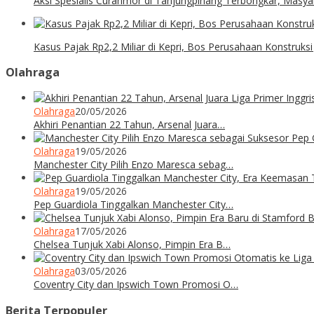
Aksi Spesialis Curanmor di Tanjungpinang Terbongkar, Masyar
Kasus Pajak Rp2,2 Miliar di Kepri, Bos Perusahaan Konstruksi
Olahraga
Olahraga
20/05/2026
Akhiri Penantian 22 Tahun, Arsenal Juara…
Olahraga
19/05/2026
Manchester City Pilih Enzo Maresca sebag…
Olahraga
19/05/2026
Pep Guardiola Tinggalkan Manchester City…
Olahraga
17/05/2026
Chelsea Tunjuk Xabi Alonso, Pimpin Era B…
Olahraga
03/05/2026
Coventry City dan Ipswich Town Promosi O…
Berita Terpopuler