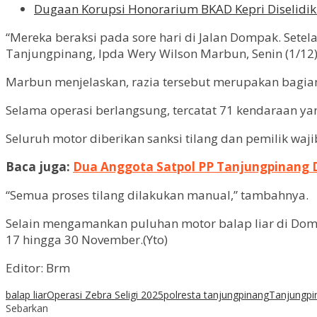
Dugaan Korupsi Honorarium BKAD Kepri Diselidiki
“Mereka beraksi pada sore hari di Jalan Dompak. Setel
Tanjungpinang, Ipda Wery Wilson Marbun, Senin (1/12)
Marbun menjelaskan, razia tersebut merupakan bagian 
Selama operasi berlangsung, tercatat 71 kendaraan yan
Seluruh motor diberikan sanksi tilang dan pemilik waj
Baca juga:
Dua Anggota Satpol PP Tanjungpinang D
“Semua proses tilang dilakukan manual,” tambahnya.
Selain mengamankan puluhan motor balap liar di Domp
17 hingga 30 November.(Yto)
Editor: Brm
balap liar
Operasi Zebra Seligi 2025
polresta tanjungpinang
Tanjungpi
Sebarkan