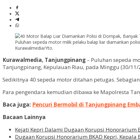
Puluhan sepeda motor milik pelaku balap liar diamankan poli
Kurawalmedia/Yto.
Kurawalmedia, Tanjungpinang
– Puluhan sepeda mot
Tanjungpinang, Kepulauan Riau, pada Minggu (30/11/2
Sedikitnya 40 sepeda motor ditahan petugas. Sebagian
Para pengendara kemudian dibawa ke Mapolresta Tan
Baca juga:
Pencuri Bermobil di Tanjungpinang Emba
Bacaan Lainnya
Kejati Kepri Dalami Dugaan Korupsi Honorarium
Dugaan Korupsi Honorarium BKAD Kepri, Kepala B