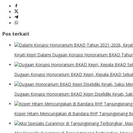
Pos terkait
Kejati Kepri Dalami Dugaan Korupsi Honorarium BKAD Tahun
Dugaan Korupsi Honorarium BKAD Kepri, Kepala BKAD Sebut 
Dugaan Korupsi Honorarium BKAD Kepri Diselidiki Kejati, Sa
Koper Hitam Mencurigakan di Bandara RHF Tanjungpinang Ber