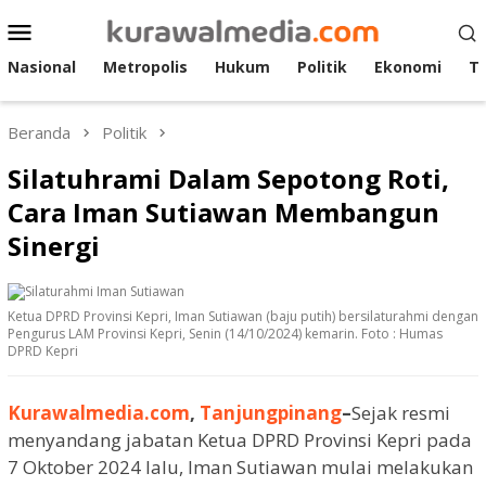
Loncat
Menu
ke
Mobile
konten
Nasional
Metropolis
Hukum
Politik
Ekonomi
T
Beranda
Politik
Silatuhrami Dalam Sepotong Roti,
Cara Iman Sutiawan Membangun
Sinergi
Ketua DPRD Provinsi Kepri, Iman Sutiawan (baju putih) bersilaturahmi dengan
Pengurus LAM Provinsi Kepri, Senin (14/10/2024) kemarin. Foto : Humas
DPRD Kepri
Kurawalmedia.com
,
Tanjungpinang
–
Sejak resmi
menyandang jabatan Ketua DPRD Provinsi Kepri pada
7 Oktober 2024 lalu, Iman Sutiawan mulai melakukan