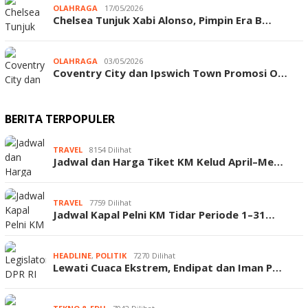
OLAHRAGA
17/05/2026
Chelsea Tunjuk Xabi Alonso, Pimpin Era B…
OLAHRAGA
03/05/2026
Coventry City dan Ipswich Town Promosi O…
BERITA TERPOPULER
TRAVEL
8154 Dilihat
Jadwal dan Harga Tiket KM Kelud April–Me…
TRAVEL
7759 Dilihat
Jadwal Kapal Pelni KM Tidar Periode 1–31…
HEADLINE
,
POLITIK
7270 Dilihat
Lewati Cuaca Ekstrem, Endipat dan Iman P…