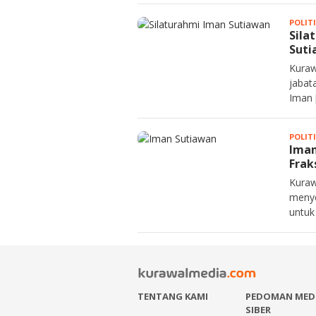
POLIT
Sila
Suti
Kuraw
jabat
Iman 
POLIT
Iman
Frak
Kuraw
menye
untuk
TENTANG KAMI
PEDOMAN MED
SIBER