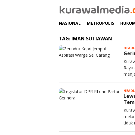
Loncat
ke
konten
NASIONAL
METROPOLIS
HUKU
TAG:
IMAN SUTIAWAN
HEADL
Geri
Kuraw
Raya 
menje
HEADL
Lewa
Temu
Kuraw
melan
tidak