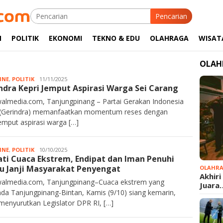
Pencarian
M
POLITIK
EKONOMI
TEKNO & EDU
OLAHRAGA
WISAT
OLAH
INE
,
POLITIK
JA
11/11/2025
ndra Kepri Jemput Aspirasi Warga Sei Carang
Rahim
almedia.com, Tanjungpinang – Partai Gerakan Indonesia
(Gerindra) memanfaatkan momentum reses dengan
mput aspirasi warga […]
INE
,
POLITIK
JA
10/10/2025
ti Cuaca Ekstrem, Endipat dan Iman Penuhi
Rahim
 Janji Masyarakat Penyengat
OLAHR
Akhiri
almedia.com, Tanjungpinang–Cuaca ekstrem yang
Juara
da Tanjungpinang-Bintan, Kamis (9/10) siang kemarin,
 menyurutkan Legislator DPR RI, […]