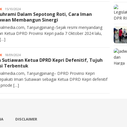
IK
JA
15/10/2024
tuhrami Dalam Sepotong Roti, Cara Iman
Rahim
awan Membangun Sinergi
almedia.com, Tanjungpinang–Sejak resmi menyandang
an Ketua DPRD Provinsi Kepri pada 7 Oktober 2024 lalu,
[…]
IK
JA
18/09/2024
 Sutiawan Ketua DPRD Kepri Defenitif, Tujuh
Rahim
si Terbentuk
almedia.com, Tanjungpinang– DPRD Provinsi Kepri
pakati Iman Sutiawan sebagai Ketua DPRD Kepri defenitif
 priode […]
IA
DISCLAIMER