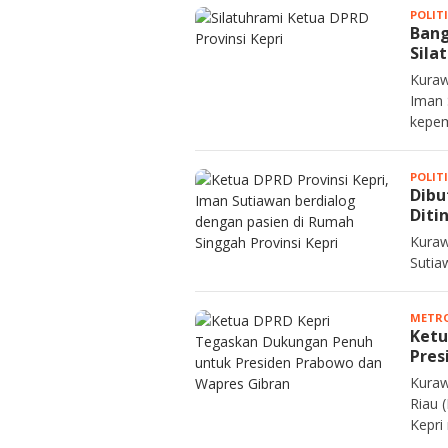
POLIT
Bang
Sila
Kuraw
Iman 
kepem
POLIT
Dibu
Diti
Kuraw
Sutia
METRO
Ketu
Pres
Kuraw
Riau 
Kepri