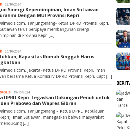
IK
JA
22/10/2024
un Sinergi Kepemimpinan, Iman Sutiawan
Rahim
turahmi Dengan MUI Provinsi Kepri
almedia.com, Tanjungpinang–Ketua DPRD Provinsi Kepri,
Sutiawan terus berupaya membangunan sinergi
impinan di Provinsi Kepri […]
IK
JA
20/10/2024
tuhkan, Kapasitas Rumah Singgah Harus
Rahim
ngkatkan
almedia.com, Jakarta–Ketua DPRD Provinsi Kepri, Iman
wan bersama Ketua Komisi IV DPRD Provinsi Kepri, Capt […]
BERI
POLIS
Kurawalmedia
19/10/2024
a DPRD Kepri Tegaskan Dukungan Penuh untuk
iden Prabowo dan Wapres Gibran
almedia.com, Tanjungpinang – Ketua DPRD Kepulauan
(Kepri), Iman Sutiawan, menegaskan bahwa masyarakat
 mendukung […]