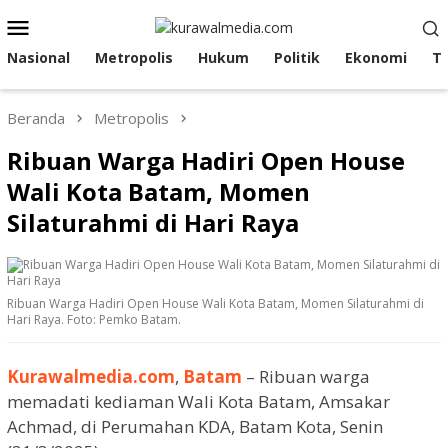
Loncat
Menu
ke
Mobile
konten
Nasional
Metropolis
Hukum
Politik
Ekonomi
T
Beranda
Metropolis
Ribuan Warga Hadiri Open House
Wali Kota Batam, Momen
Silaturahmi di Hari Raya
Ribuan Warga Hadiri Open House Wali Kota Batam, Momen Silaturahmi di
Hari Raya. Foto: Pemko Batam.
Kurawalmedia.com
,
Batam
– Ribuan warga
memadati kediaman Wali Kota Batam, Amsakar
Achmad, di Perumahan KDA, Batam Kota, Senin