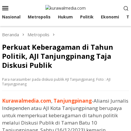
Loncat
Menu
ke
Mobile
konten
Nasional
Metropolis
Hukum
Politik
Ekonomi
T
Beranda
Metropolis
Perkuat Keberagaman di Tahun
Politik, AJI Tanjungpinang Taja
Diskusi Publik
Para narasumber pada diskusi publik AJI Tanjungpinang. Foto : AJI
Tanjungpinang
Kurawalmedia.com
,
Tanjungpinang
-Aliansi Jurnalis
Independen atau AJI Kota Tanjungpinang berupaya
untuk memperkuat keberagaman di tahun politik
melalui Diskusi Publik di Taman Batu 10
Tanjungpinang, Sabtu (16/12/2023) kemarin.