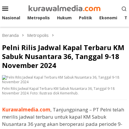
Loncat
Menu
ke
Mobile
konten
Nasional
Metropolis
Hukum
Politik
Ekonomi
T
Beranda
Metropolis
Pelni Rilis Jadwal Kapal Terbaru KM
Sabuk Nusantara 36, Tanggal 9-18
November 2024
Pelni Rilis Jadwal Kapal Terbaru KM Sabuk Nusantara 36, Tanggal 9-18
November 2024. Foto: Ilustrasi dok Kemenhub.
Kurawalmedia.com
, Tanjungpinang – PT Pelni telah
merilis jadwal terbaru untuk kapal KM Sabuk
Nusantara 36 yang akan beroperasi pada periode 9-