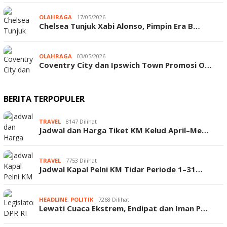
OLAHRAGA
17/05/2026
Chelsea Tunjuk Xabi Alonso, Pimpin Era B…
OLAHRAGA
03/05/2026
Coventry City dan Ipswich Town Promosi O…
BERITA TERPOPULER
TRAVEL
8147 Dilihat
Jadwal dan Harga Tiket KM Kelud April–Me…
TRAVEL
7753 Dilihat
Jadwal Kapal Pelni KM Tidar Periode 1–31…
HEADLINE
,
POLITIK
7268 Dilihat
Lewati Cuaca Ekstrem, Endipat dan Iman P…