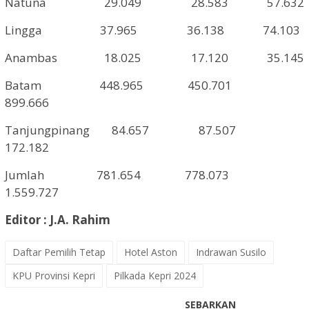
Natuna
29.049
28.583
57.632
Lingga
37.965
36.138
74.103
Anambas
18.025
17.120
35.145
Batam
448.965
450.701
899.666
Tanjungpinang
84.657
87.507
172.182
Jumlah
781.654
778.073
1.559.727
Editor : J.A. Rahim
Daftar Pemilih Tetap
Hotel Aston
Indrawan Susilo
KPU Provinsi Kepri
Pilkada Kepri 2024
SEBARKAN