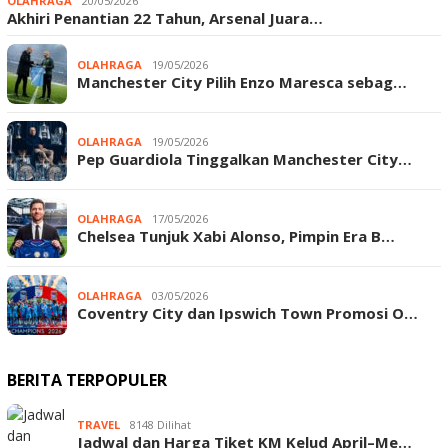
OLAHRAGA
20/05/2026
Akhiri Penantian 22 Tahun, Arsenal Juara…
OLAHRAGA
19/05/2026
Manchester City Pilih Enzo Maresca sebag…
OLAHRAGA
19/05/2026
Pep Guardiola Tinggalkan Manchester City…
OLAHRAGA
17/05/2026
Chelsea Tunjuk Xabi Alonso, Pimpin Era B…
OLAHRAGA
03/05/2026
Coventry City dan Ipswich Town Promosi O…
BERITA TERPOPULER
TRAVEL
8148 Dilihat
Jadwal dan Harga Tiket KM Kelud April–Me…