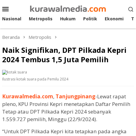
Loncat
Menu
ke
Mobile
konten
Nasional
Metropolis
Hukum
Politik
Ekonomi
T
Beranda
Metropolis
Naik Signifikan, DPT Pilkada Kepri
2024 Tembus 1,5 Juta Pemilih
Ilustrasi kotak suara pada Pemilu 2024
Kurawalmedia.com
,
Tanjungpinang
-Lewat rapat
pleno, KPU Provinsi Kepri menetapkan Daftar Pemilih
Tetap atau DPT Pilkada Kepri 2024 sebanyak
1.559.727 pemilih, Minggu (22/9/2024).
“Untuk DPT Pilkada Kepri kita tetapkan pada angka