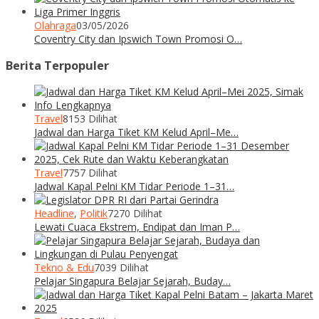
Olahraga
03/05/2026
Coventry City dan Ipswich Town Promosi O…
Berita Terpopuler
Travel
8153 Dilihat
Jadwal dan Harga Tiket KM Kelud April–Me…
Travel
7757 Dilihat
Jadwal Kapal Pelni KM Tidar Periode 1–31…
Headline
,
Politik
7270 Dilihat
Lewati Cuaca Ekstrem, Endipat dan Iman P…
Tekno & Edu
7039 Dilihat
Pelajar Singapura Belajar Sejarah, Buday…