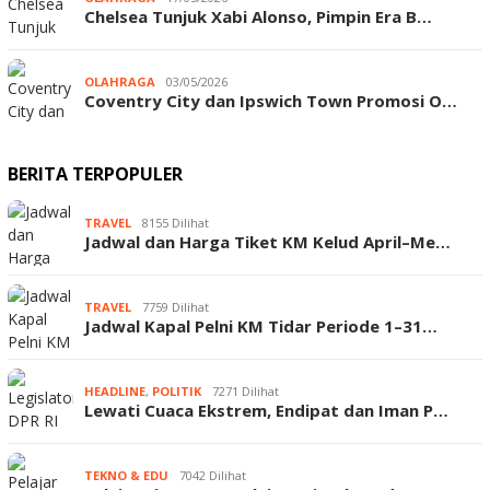
Chelsea Tunjuk Xabi Alonso, Pimpin Era B…
OLAHRAGA
03/05/2026
Coventry City dan Ipswich Town Promosi O…
BERITA TERPOPULER
TRAVEL
8155 Dilihat
Jadwal dan Harga Tiket KM Kelud April–Me…
TRAVEL
7759 Dilihat
Jadwal Kapal Pelni KM Tidar Periode 1–31…
HEADLINE
,
POLITIK
7271 Dilihat
Lewati Cuaca Ekstrem, Endipat dan Iman P…
TEKNO & EDU
7042 Dilihat