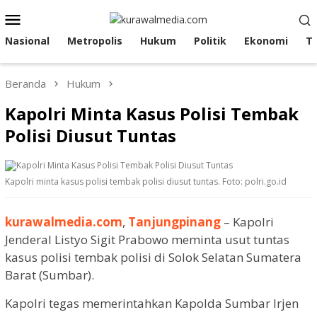
Loncat
Menu
ke
Mobile
konten
Nasional
Metropolis
Hukum
Politik
Ekonomi
T
Beranda
Hukum
Kapolri Minta Kasus Polisi Tembak
Polisi Diusut Tuntas
Kapolri minta kasus polisi tembak polisi diusut tuntas. Foto: polri.go.id
kurawalmedia.com
,
Tanjungpinang
– Kapolri
Jenderal Listyo Sigit Prabowo meminta usut tuntas
kasus polisi tembak polisi di Solok Selatan Sumatera
Barat (Sumbar).
Kapolri tegas memerintahkan Kapolda Sumbar Irjen