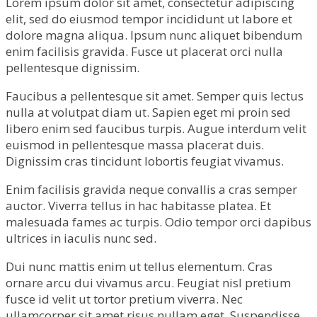
Lorem ipsum dolor sit amet, consectetur adipiscing
elit, sed do eiusmod tempor incididunt ut labore et
dolore magna aliqua. Ipsum nunc aliquet bibendum
enim facilisis gravida. Fusce ut placerat orci nulla
pellentesque dignissim.
Faucibus a pellentesque sit amet. Semper quis lectus
nulla at volutpat diam ut. Sapien eget mi proin sed
libero enim sed faucibus turpis. Augue interdum velit
euismod in pellentesque massa placerat duis.
Dignissim cras tincidunt lobortis feugiat vivamus.
Enim facilisis gravida neque convallis a cras semper
auctor. Viverra tellus in hac habitasse platea. Et
malesuada fames ac turpis. Odio tempor orci dapibus
ultrices in iaculis nunc sed.
Dui nunc mattis enim ut tellus elementum. Cras
ornare arcu dui vivamus arcu. Feugiat nisl pretium
fusce id velit ut tortor pretium viverra. Nec
ullamcorper sit amet risus nullam eget. Suspendisse