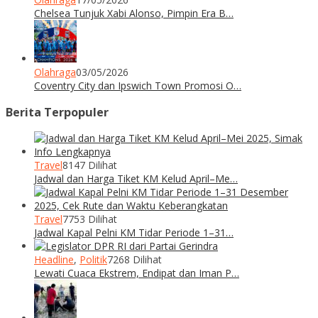
Chelsea Tunjuk Xabi Alonso, Pimpin Era B…
Olahraga
03/05/2026
Coventry City dan Ipswich Town Promosi O…
Berita Terpopuler
Travel
8147 Dilihat
Jadwal dan Harga Tiket KM Kelud April–Me…
Travel
7753 Dilihat
Jadwal Kapal Pelni KM Tidar Periode 1–31…
Headline
,
Politik
7268 Dilihat
Lewati Cuaca Ekstrem, Endipat dan Iman P…