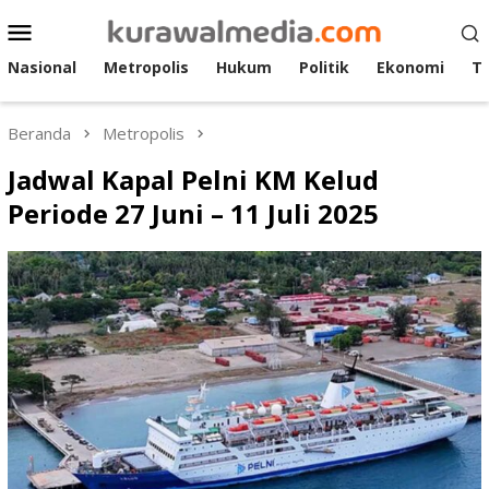
Loncat
Menu
ke
Mobile
konten
Nasional
Metropolis
Hukum
Politik
Ekonomi
T
Beranda
Metropolis
Jadwal Kapal Pelni KM Kelud
Periode 27 Juni – 11 Juli 2025