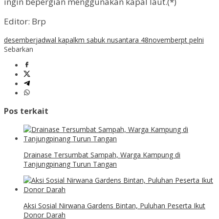
ingin bepergian menggunakan kapal laut.(*)
Editor: Brp
desember
jadwal kapal
km sabuk nusantara 48
november
pt pelni
Sebarkan
Pos terkait
Drainase Tersumbat Sampah, Warga Kampung di
Tanjungpinang Turun Tangan
Aksi Sosial Nirwana Gardens Bintan, Puluhan Peserta Ikut
Donor Darah