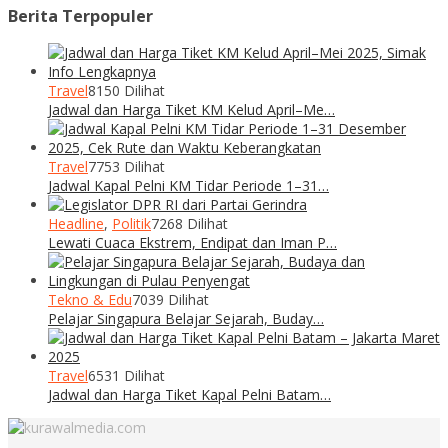
Berita Terpopuler
Travel
8150 Dilihat
Jadwal dan Harga Tiket KM Kelud April–Me…
Travel
7753 Dilihat
Jadwal Kapal Pelni KM Tidar Periode 1–31…
Headline
,
Politik
7268 Dilihat
Lewati Cuaca Ekstrem, Endipat dan Iman P…
Tekno & Edu
7039 Dilihat
Pelajar Singapura Belajar Sejarah, Buday…
Travel
6531 Dilihat
Jadwal dan Harga Tiket Kapal Pelni Batam…