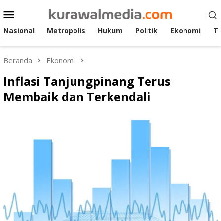
Loncat
Menu
ke
Mobile
konten
Nasional
Metropolis
Hukum
Politik
Ekonomi
T
Beranda
Ekonomi
Inflasi Tanjungpinang Terus
Membaik dan Terkendali