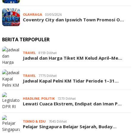
OLAHRAGA
03/05/2026
Coventry City dan Ipswich Town Promosi O…
BERITA TERPOPULER
TRAVEL
8159 Dilihat
Jadwal dan Harga Tiket KM Kelud April–Me…
TRAVEL
7775 Dilihat
Jadwal Kapal Pelni KM Tidar Periode 1–31…
HEADLINE
,
POLITIK
7273 Dilihat
Lewati Cuaca Ekstrem, Endipat dan Iman P…
TEKNO & EDU
7045 Dilihat
Pelajar Singapura Belajar Sejarah, Buday…