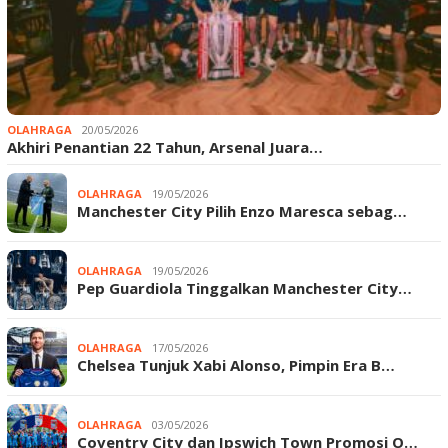
OLAHRAGA
20/05/2026
Akhiri Penantian 22 Tahun, Arsenal Juara…
OLAHRAGA
19/05/2026
Manchester City Pilih Enzo Maresca sebag…
OLAHRAGA
19/05/2026
Pep Guardiola Tinggalkan Manchester City…
OLAHRAGA
17/05/2026
Chelsea Tunjuk Xabi Alonso, Pimpin Era B…
OLAHRAGA
03/05/2026
Coventry City dan Ipswich Town Promosi O…