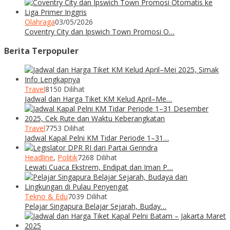
Olahraga
03/05/2026
Coventry City dan Ipswich Town Promosi O…
Berita Terpopuler
Travel
8150 Dilihat
Jadwal dan Harga Tiket KM Kelud April–Me…
Travel
7753 Dilihat
Jadwal Kapal Pelni KM Tidar Periode 1–31…
Headline
,
Politik
7268 Dilihat
Lewati Cuaca Ekstrem, Endipat dan Iman P…
Tekno & Edu
7039 Dilihat
Pelajar Singapura Belajar Sejarah, Buday…