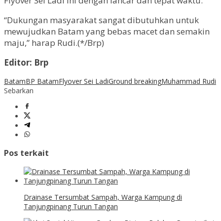
Flyover Sei Ladi ini dengan lancar dan tepat waktu.
“Dukungan masyarakat sangat dibutuhkan untuk
mewujudkan Batam yang bebas macet dan semakin
maju,” harap Rudi.(*/Brp)
Editor: Brp
Batam
BP Batam
Flyover Sei Ladi
Ground breaking
Muhammad Rudi
Sebarkan
Pos terkait
Drainase Tersumbat Sampah, Warga Kampung di
Tanjungpinang Turun Tangan