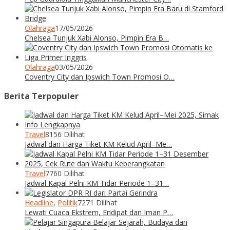
Olahraga
17/05/2026
Chelsea Tunjuk Xabi Alonso, Pimpin Era B…
Olahraga
03/05/2026
Coventry City dan Ipswich Town Promosi O…
Berita Terpopuler
Travel
8156 Dilihat
Jadwal dan Harga Tiket KM Kelud April–Me…
Travel
7760 Dilihat
Jadwal Kapal Pelni KM Tidar Periode 1–31…
Headline
,
Politik
7271 Dilihat
Lewati Cuaca Ekstrem, Endipat dan Iman P…