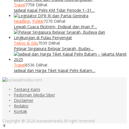
Travel
7758 Dilihat
Jadwal Kapal Pelni KM Tidar Periode 1–31…
Headline
,
Politik
7270 Dilihat
Lewati Cuaca Ekstrem, Endipat dan Iman P…
Tekno & Edu
7039 Dilihat
Pelajar Singapura Belajar Sejarah, Buday…
Travel
6536 Dilihat
Jadwal dan Harga Tiket Kapal Pelni Batam…
Tentang Kami
Pedoman Media Siber
Disclaimer
Redaksi
Kontak
Copyright @ 2026 kurawalmedia All right reserved