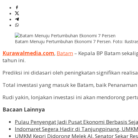
Batam Menuju Pertumbuhan Ekonomi 7 Persen. Foto: Ilustras
Kurawalmedia.com
,
Batam
– Kepala BP Batam sekal
tahun ini.
Prediksi ini didasari oleh peningkatan signifikan real
Total investasi yang masuk ke Batam, baik Penanama
Rudi yakin, lonjakan investasi ini akan mendorong pe
Bacaan Lainnya
Pulau Penyengat Jadi Pusat Ekonomi Berbasis Se
Indomaret Segera Hadir di Tanjungpinang, UMKM 
UMKM Kepri Didorong Melek AI, Senator Sekar R