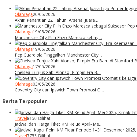
Olahraga
20/05/2026
Akhiri Penantian 22 Tahun, Arsenal Juara…
Olahraga
19/05/2026
Manchester City Pilih Enzo Maresca sebag…
Olahraga
19/05/2026
Pep Guardiola Tinggalkan Manchester City…
Olahraga
17/05/2026
Chelsea Tunjuk Xabi Alonso, Pimpin Era B…
Olahraga
03/05/2026
Coventry City dan Ipswich Town Promosi O…
Berita Terpopuler
Travel
8150 Dilihat
Jadwal dan Harga Tiket KM Kelud April–Me…
Travel
7753 Dilihat