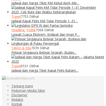
Jadwal dan Harga Tiket KM Kelud April–Me…
Travel
7753 Dilihat
Jadwal Kapal Pelni KM Tidar Periode 1–31…
Headline
,
Politik
7268 Dilihat
Lewati Cuaca Ekstrem, Endipat dan Iman P…
Tekno & Edu
7039 Dilihat
Pelajar Singapura Belajar Sejarah, Buday…
Travel
6531 Dilihat
Jadwal dan Harga Tiket Kapal Pelni Batam…
Tentang Kami
Pedoman Media Siber
Disclaimer
Redaksi
Kontak